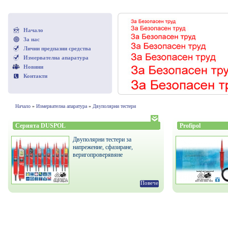
Начало
За нас
Лични предпазни средства
Измервателна апаратура
Новини
Контакти
Начало
»
Измервателна апаратура
»
Двуполярни тестери
Серията DUSPOL
Profipol
Двуполярни тестери за
напрежение, сфазиране,
веригопроверявяне
Повече