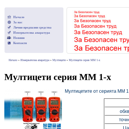
Начало
За нас
Лични предпазни средства
Измервателна апаратура
Новини
Контакти
Начало
»
Измервателна апаратура
»
Мултицети
»
Мултицети серия ММ 1-х
Мултицети серия ММ 1-х
Мултицетите от серията ММ 1-
обх
точн
Ua