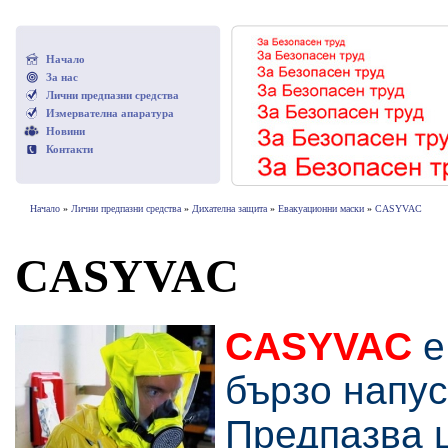
Начало
За нас
Лични предпазни средства
Измервателна апаратура
Новини
Контакти
Начало
»
Лични предпазни средства
»
Дихателна защита
»
Евакуационни маски
»
CASYVAC
CASYVAC
CASYVAC
е
бързо напус
Предпазва ц