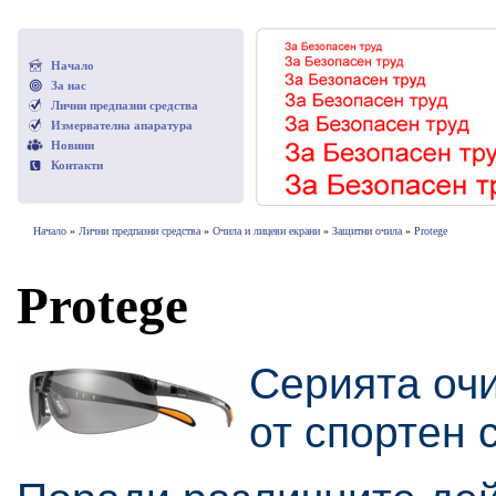
Начало
За нас
Лични предпазни средства
Измервателна апаратура
Новини
Контакти
Начало
»
Лични предпазни средства
»
Очила и лицеви екрани
»
Защитни очила
»
Protege
Protege
Серията оч
от спортен 