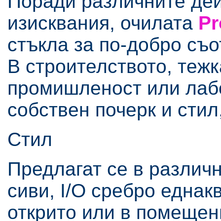
Поради различните де
изисквания, очилата
Pr
стъкла за по-добро съо
В строителството, теж
промишленост или лабо
собствен почерк и стил
Стил
Предлагат се в различ
сиви, I/O сребро еднак
открито или в помещен