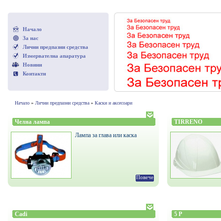
Начало
За нас
Лични предпазни средства
Измервателна апаратура
Новини
Контакти
Начало
»
Лични предпазни средства
»
Каски и аксесоари
Челна лампа
TIRRENO
Лампа за глава или каска
Повече
Cadi
5 P